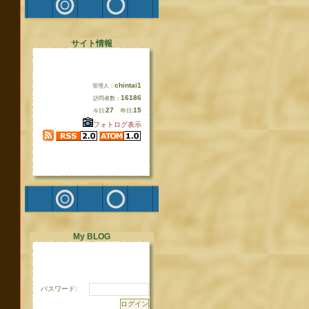
サイト情報
chintai1
管理人：
16186
訪問者数：
27
15
今日:
昨日:
フォトログ表示
My BLOG
パスワード: