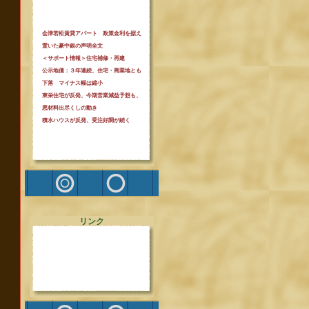
会津若松賃貸アパート 政策金利を据え
置いた豪中銀の声明全文
＜サポート情報＞住宅補修・再建
公示地価：３年連続、住宅・商業地とも
下落 マイナス幅は縮小
東栄住宅が反発、今期営業減益予想も、
悪材料出尽くしの動き
積水ハウスが反発、受注好調が続く
リンク